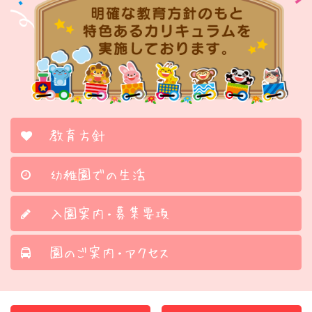
R8 夏休みプールイベント
2026/6/26
じゃがいも掘り(野菜スタンプ)・避難訓練Part1
2026/6/26
じゃがいも掘り(野菜スタンプ)・避難訓練Part2
教育方針
幼稚園での生活
2026/6/26
水遊び・泡ソーダ製作
入園案内・募集要項
2026/6/26
園のご案内・アクセス
4・5・6月合同誕生日会
2026/6/25
R8 リトミック エッグシェイカー（年少）