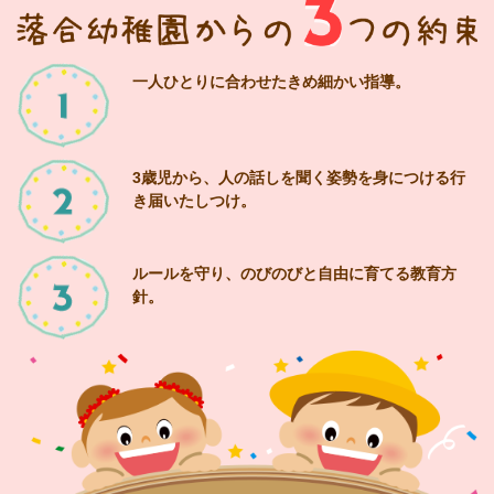
2026/7/15
R8 絵の具ぐちゃぐちゃ遊び
一人ひとりに合わせたきめ細かい指導。
2026/7/13
R8 リトミック イベント開催のお知らせ
3歳児から、人の話しを聞く姿勢を身につける行
き届いたしつけ。
2026/7/13
R8 お星様の忘れ物イベント
ルールを守り、のびのびと自由に育てる教育方
針。
2026/7/3
R8 ぶどうジュース
2026/7/1
R8七夕祭り
2026/6/26