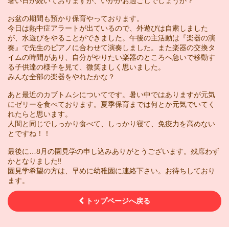
暑い日が続いておりますが、いかがお過ごしでしょうか？
お盆の期間も預かり保育やっております。
今日は熱中症アラートが出ているので、外遊びは自粛しました
が、水遊びをやることができました。午後の主活動は『楽器の演
奏』で先生のピアノに合わせて演奏しました。また楽器の交換タ
イムの時間があり、自分がやりたい楽器のところへ急いで移動す
る子供達の様子を見て、微笑ましく思いました。
みんな全部の楽器をやれたかな？
あと最近のカブトムシについてです。暑い中ではありますが元気
にゼリーを食べております。夏季保育までは何とか元気でいてく
れたらと思います。
人間と同じでしっかり食べて、しっかり寝て、免疫力を高めない
とですね！！
最後に…8月の園見学の申し込みありがとうございます。残席わず
かとなりました‼︎
園見学希望の方は、早めに幼稚園に連絡下さい。お待ちしており
ます。
トップページへ戻る